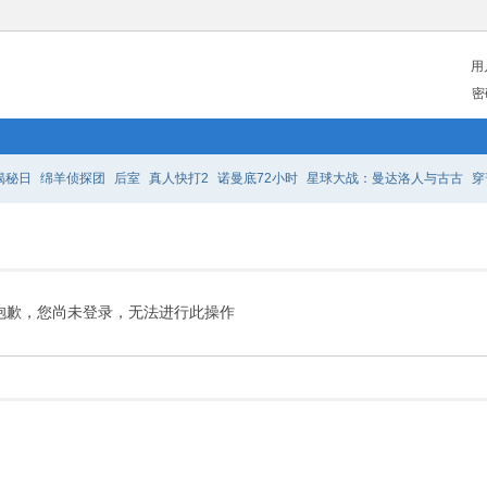
用
密
揭秘日
绵羊侦探团
后室
真人快打2
诺曼底72小时
星球大战：曼达洛人与古古
穿
之队
密探
至尊马蒂
挽救计划
凡人修仙传
艾宝良
抱歉，您尚未登录，无法进行此操作