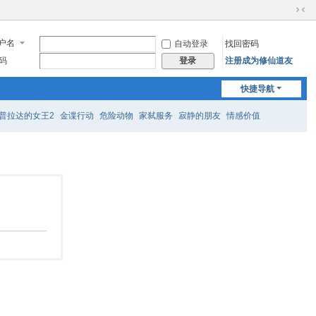
切
换
户名
自动登录
找回密码
到
窄
码
注册成为修仙道友
登录
版
快捷导航
普拉达的女王2
金谍行动
危险动物
家弑服务
寂静的朋友
情感价值