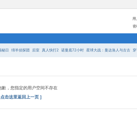
用
密
揭秘日
绵羊侦探团
后室
真人快打2
诺曼底72小时
星球大战：曼达洛人与古古
穿
之队
密探
至尊马蒂
挽救计划
凡人修仙传
艾宝良
抱歉，您指定的用户空间不存在
[ 点击这里返回上一页 ]