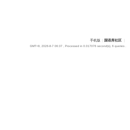
手机版
|
国语库社区
|
GMT+8, 2026-8-7 06:37
, Processed in 0.017076 second(s), 6 queries .