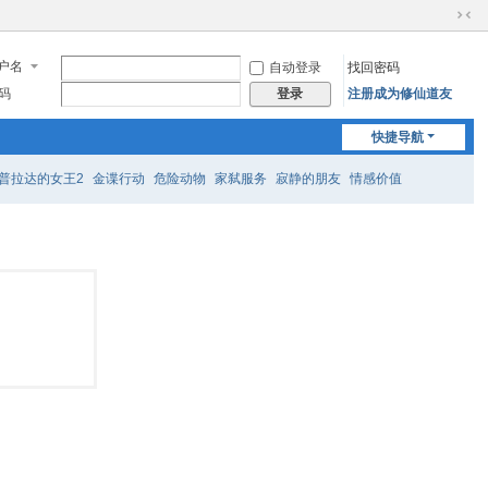
切
换
户名
自动登录
找回密码
到
窄
码
注册成为修仙道友
登录
版
快捷导航
普拉达的女王2
金谍行动
危险动物
家弑服务
寂静的朋友
情感价值